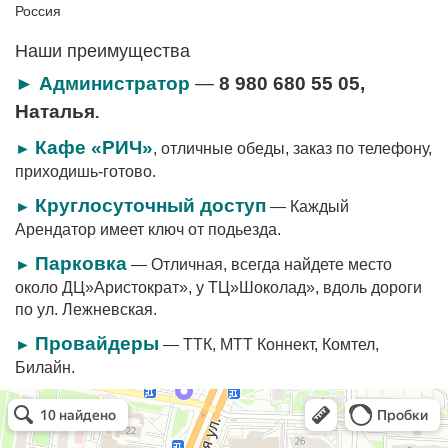
Россия
Наши преимущества
►
Администратор
—
8 980 680 55 05,
Наталья
.
Кафе «РИЧ»
►
, отличные обеды, заказ по телефону,
приходишь-готово.
Круглосуточный доступ
►
— Каждый
Арендатор имеет ключ от подьезда.
Парковка
►
— Отличная, всегда найдете место
около ДЦ»Аристократ», у ТЦ»Шоколад», вдоль дороги
по ул. Лежневская.
Провайдеры
►
— ТТК, МТТ Коннект, Комтел,
Билайн.