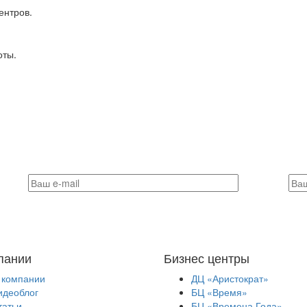
ентров.
оты.
пании
Бизнес центры
 компании
ДЦ «Аристократ»
идеоблог
БЦ «Время»
татьи
БЦ «Времена Года»