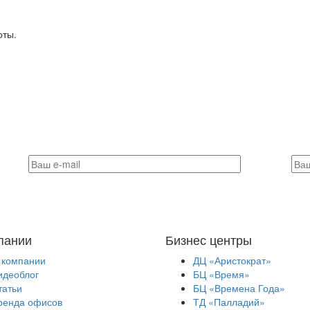
оты.
пании
Бизнес центры
 компании
ДЦ «Аристократ»
идеоблог
БЦ «Время»
татьи
БЦ «Времена Года»
ренда офисов
ТД «Палладий»