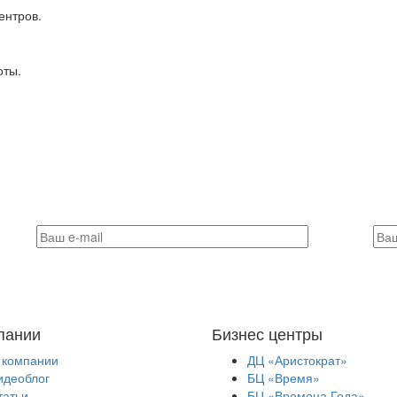
ентров.
оты.
пании
Бизнес центры
 компании
ДЦ «Аристократ»
идеоблог
БЦ «Время»
татьи
БЦ «Времена Года»