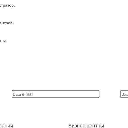
тратор.
ентров.
оты.
пании
Бизнес центры