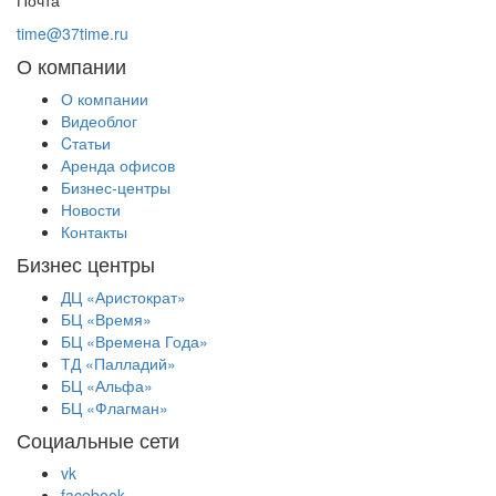
time@37time.ru
О компании
О компании
Видеоблог
Cтатьи
Аренда офисов
Бизнес-центры
Новости
Контакты
Бизнес центры
ДЦ «Аристократ»
БЦ «Время»
БЦ «Времена Года»
ТД «Палладий»
БЦ «Альфа»
БЦ «Флагман»
Социальные сети
vk
facebook