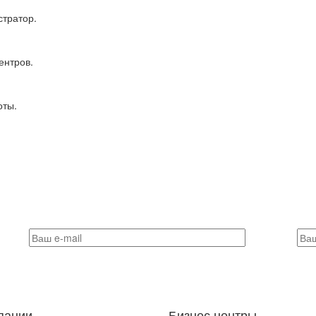
тратор.
ентров.
оты.
пании
Бизнес центры