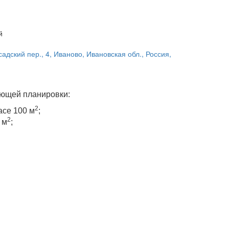
й
адский пер., 4, Иваново, Ивановская обл., Россия,
ющей планировки:
2
ace 100 м
;
2
 м
;