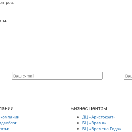
ентров.
оты.
пании
Бизнес центры
 компании
ДЦ «Аристократ»
идеоблог
БЦ «Время»
татьи
БЦ «Времена Года»