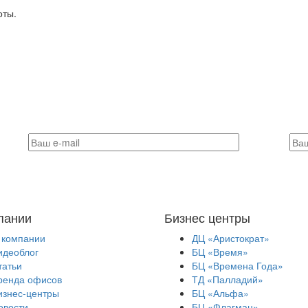
оты.
пании
Бизнес центры
 компании
ДЦ «Аристократ»
идеоблог
БЦ «Время»
татьи
БЦ «Времена Года»
ренда офисов
ТД «Палладий»
изнес-центры
БЦ «Альфа»
овости
БЦ «Флагман»