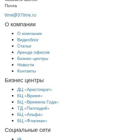
Почта
time@37time.ru
О компании
О компании
Видеоблог
Cтатьи
Аренда офисов
Бизнес-центры
Новости
Контакты
Бизнес центры
ДЦ «Аристократ»
БЦ «Время»
БЦ «Времена Года»
ТД «Палладий»
БЦ «Альфа»
БЦ «Флагман»
Социальные сети
vk