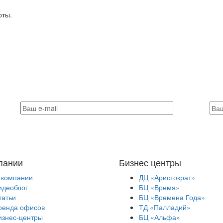
оты.
пании
Бизнес центры
 компании
ДЦ «Аристократ»
идеоблог
БЦ «Время»
татьи
БЦ «Времена Года»
ренда офисов
ТД «Палладий»
изнес-центры
БЦ «Альфа»