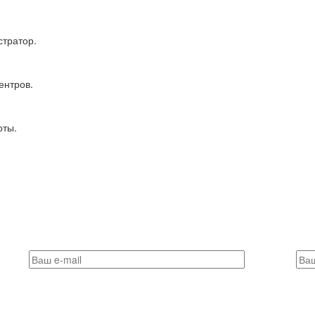
тратор.
ентров.
оты.