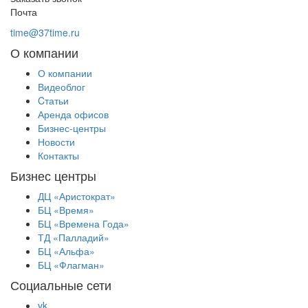
Почта
time@37time.ru
О компании
О компании
Видеоблог
Cтатьи
Аренда офисов
Бизнес-центры
Новости
Контакты
Бизнес центры
ДЦ «Аристократ»
БЦ «Время»
БЦ «Времена Года»
ТД «Палладий»
БЦ «Альфа»
БЦ «Флагман»
Социальные сети
vk