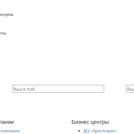
ентров.
оты.
пании
Бизнес центры
 компании
ДЦ «Аристократ»