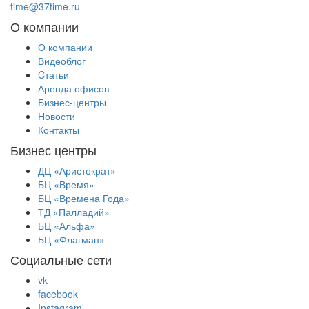
time@37time.ru
О компании
О компании
Видеоблог
Cтатьи
Аренда офисов
Бизнес-центры
Новости
Контакты
Бизнес центры
ДЦ «Аристократ»
БЦ «Время»
БЦ «Времена Года»
ТД «Палладий»
БЦ «Альфа»
БЦ «Флагман»
Социальные сети
vk
facebook
Instagram