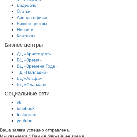
Видеоблог
Cтатьи
Аренда офисов
Бизнес-центры
Новости
Контакты
Бизнес центры
ДЦ «Аристократ»
БЦ «Время»
БЦ «Времена Года»
ТД «Палладий»
БЦ «Альфа»
БЦ «Флагман»
Социальные сети
vk
facebook
Instagram
youtube
Ваша заявка успешно отправлена.
Мы свяжемся с Вами в ближайшее время.