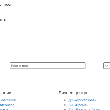
ентров.
оты.
пании
Бизнес центры
 компании
ДЦ «Аристократ»
идеоблог
БЦ «Время»
татьи
БЦ «Времена Года»