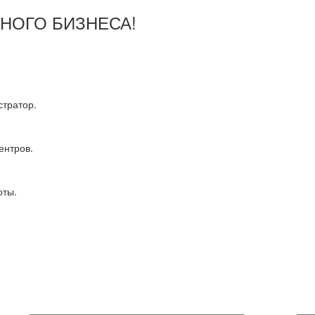
ШНОГО БИЗНЕСА!
тратор.
ентров.
оты.