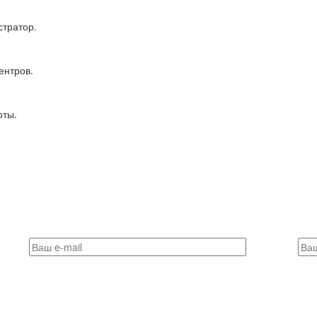
тратор.
ентров.
оты.