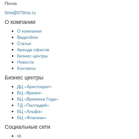
Почта
time@37time.ru
О компании
О компании
Видеоблог
Cтатьи
Аренда офисов
Бизнес-центры
Новости
Контакты
Бизнес центры
ДЦ «Аристократ»
БЦ «Время»
БЦ «Времена Года»
ТД «Палладий»
БЦ «Альфа»
БЦ «Флагман»
Социальные сети
vk