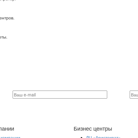
ентров.
оты.
пании
Бизнес центры
 компании
ДЦ «Аристократ»