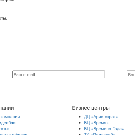
оты.
пании
Бизнес центры
 компании
ДЦ «Аристократ»
идеоблог
БЦ «Время»
татьи
БЦ «Времена Года»
ренда офисов
ТД «Палладий»