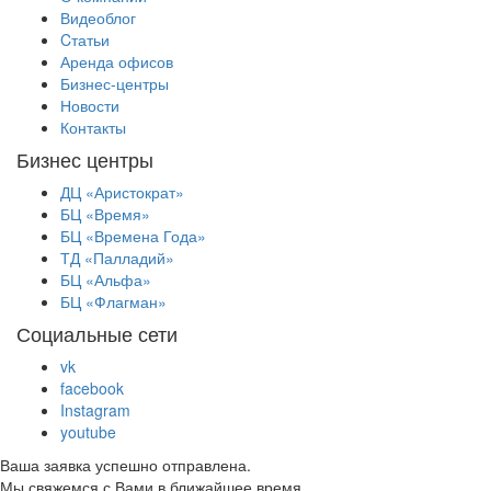
Видеоблог
Cтатьи
Аренда офисов
Бизнес-центры
Новости
Контакты
Бизнес центры
ДЦ «Аристократ»
БЦ «Время»
БЦ «Времена Года»
ТД «Палладий»
БЦ «Альфа»
БЦ «Флагман»
Социальные сети
vk
facebook
Instagram
youtube
Ваша заявка успешно отправлена.
Мы свяжемся с Вами в ближайшее время.