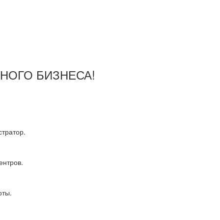
ШНОГО БИЗНЕСА!
тратор.
ентров.
оты.