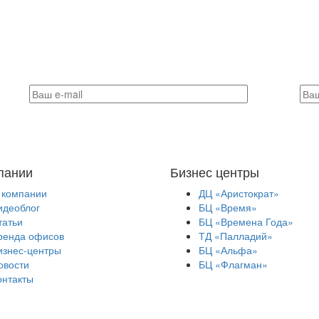
пании
Бизнес центры
 компании
ДЦ «Аристократ»
идеоблог
БЦ «Время»
татьи
БЦ «Времена Года»
ренда офисов
ТД «Палладий»
изнес-центры
БЦ «Альфа»
овости
БЦ «Флагман»
онтакты